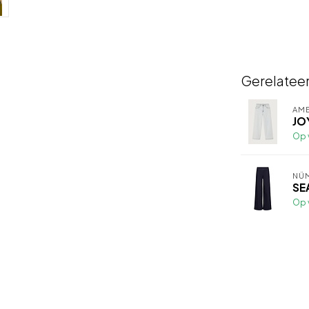
Gerelatee
AME
JO
Op 
NÜ
SE
Op 