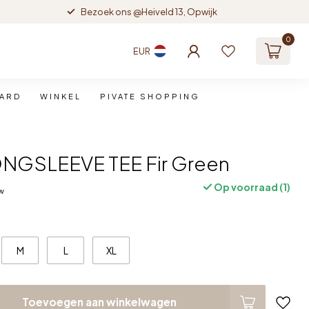
Bezoek ons @Heiveld 13, Opwijk
0
EUR
CARD
WINKEL
PIVATE SHOPPING
NGSLEEVE TEE Fir Green
Op voorraad (1)
tw
M
L
XL
Toevoegen aan winkelwagen