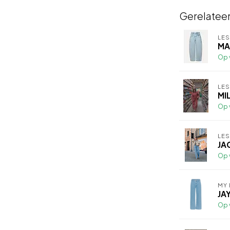
Gerelatee
LE
MA
Op 
LE
MIL
Op 
LE
JA
Op 
MY 
JA
Op 