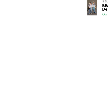
SE
BE
De
Op 