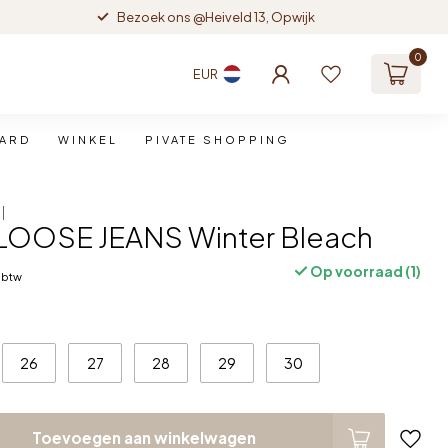
Bezoek ons @Heiveld 13, Opwijk
0
EUR
CARD
WINKEL
PIVATE SHOPPING
LOOSE JEANS Winter Bleach
Op voorraad (1)
. btw
26
27
28
29
30
Toevoegen aan winkelwagen