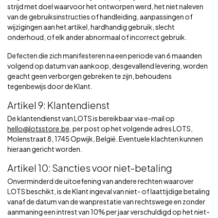
strijd met doel waarvoor het ontworpen werd, het niet naleven
van de gebruiksinstructies of handleiding, aanpassingen of
wijzigingen aan het artikel, hardhandig gebruik, slecht
onderhoud, of elk ander abnormaal of incorrect gebruik.
Defecten die zich manifesteren na een periode van 6 maanden
volgend op datum van aankoop, desgevallend levering, worden
geacht geen verborgen gebreken te zijn, behoudens
tegenbewijs door de Klant.
Artikel 9: Klantendienst
De klantendienst van LOTS is bereikbaar via e-mail op
hello@lotsstore.be
, per post op het volgende adres LOTS,
Molenstraat 8, 1745 Opwijk, België. Eventuele klachten kunnen
hieraan gericht worden.
Artikel 10: Sancties voor niet-betaling
Onverminderd de uitoefening van andere rechten waarover
LOTS beschikt, is de Klant ingeval van niet- of laattijdige betaling
vanaf de datum van de wanprestatie van rechtswege en zonder
aanmaning een intrest van 10% per jaar verschuldigd op het niet-