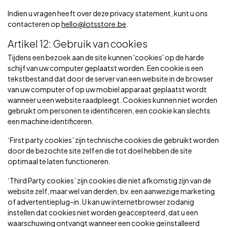
Indien u vragen heeft over deze privacy statement, kunt u ons
contacteren op
hello@lotsstore.be
.
Artikel 12: Gebruik van cookies
Tijdens een bezoek aan de site kunnen 'cookies' op de harde
schijf van uw computer geplaatst worden. Een cookie is een
tekstbestand dat door de server van een website in de browser
van uw computer of op uw mobiel apparaat geplaatst wordt
wanneer u een website raadpleegt. Cookies kunnen niet worden
gebruikt om personen te identificeren, een cookie kan slechts
een machine identificeren.
‘First party cookies’ zijn technische cookies die gebruikt worden
door de bezochte site zelf en die tot doel hebben de site
optimaal te laten functioneren.
‘Third Party cookies’ zijn cookies die niet afkomstig zijn van de
website zelf, maar wel van derden, bv. een aanwezige marketing
of advertentieplug-in. U kan uw internetbrowser zodanig
instellen dat cookies niet worden geaccepteerd, dat u een
waarschuwing ontvangt wanneer een cookie geïnstalleerd