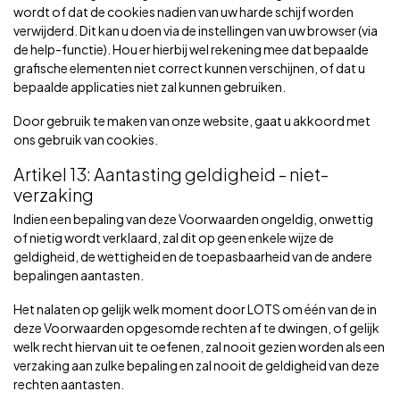
wordt of dat de cookies nadien van uw harde schijf worden
verwijderd. Dit kan u doen via de instellingen van uw browser (via
de help-functie). Hou er hierbij wel rekening mee dat bepaalde
grafische elementen niet correct kunnen verschijnen, of dat u
bepaalde applicaties niet zal kunnen gebruiken.
Door gebruik te maken van onze website, gaat u akkoord met
ons gebruik van cookies.
Artikel 13: Aantasting geldigheid - niet-
verzaking
Indien een bepaling van deze Voorwaarden ongeldig, onwettig
of nietig wordt verklaard, zal dit op geen enkele wijze de
geldigheid, de wettigheid en de toepasbaarheid van de andere
bepalingen aantasten.
Het nalaten op gelijk welk moment door LOTS om één van de in
deze Voorwaarden opgesomde rechten af te dwingen, of gelijk
welk recht hiervan uit te oefenen, zal nooit gezien worden als een
verzaking aan zulke bepaling en zal nooit de geldigheid van deze
rechten aantasten.