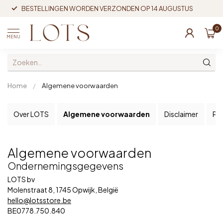
BESTELLINGEN WORDEN VERZONDEN OP 14 AUGUSTUS
0
MENU
Home
/
Algemene voorwaarden
Over LOTS
Algemene voorwaarden
Disclaimer
Pri
Algemene voorwaarden
Ondernemingsgegevens
LOTS bv
Molenstraat 8, 1745 Opwijk, België
hello@lotsstore.be
BE0778.750.840