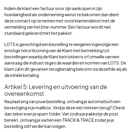
Indien de klant een factuur voor zijn aankopen in zijn
hoedanigheid als onderneming wenst te bekomen dan dient
deze contact op te nemen met onze klantendienst met de
vermelding van het btw-nummer. Een factuur wordt niet
standaard geleverd met het pakket.
LOTS is gerechtigd een bestelling te weigeren ingevolge een
ernstige tekortkoming van de Klant met betrekking tot
bestellingen waarbij de Klant betrokken is of omwille van een
aanvraag die indruist tegen de waarden en normen van LOTS. De
klant zal in dit geval een terugbetaling bekomt via dezelfde wij als
de initiële betaling.
Artikel 5: Levering en uitvoering van de
overeenkomst
Na plaatsing van jouw bestelling, ontvang je automatisch een
bevestiging in je mailbox. Vind je deze niet meteen terug? Check
dan zeker even je spam folder. Van zodra je pakketje de post
bereikt, ontvang je via hen een TRACK & TRACE zodat je je
bestelling zelf verder kan volgen.