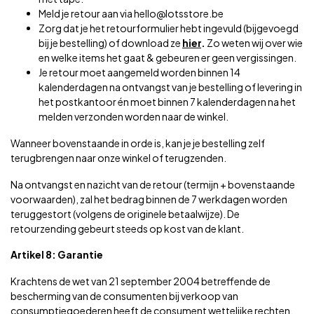
Meld je retour aan via
hello@lotsstore.be
Zorg dat je het retourformulier hebt ingevuld (bijgevoegd
bij je bestelling) of download ze
hier
.
Zo weten wij over wie
en welke items het gaat & gebeuren er geen vergissingen.
Je retour moet aangemeld worden binnen 14
kalenderdagen na ontvangst van je bestelling of levering in
het postkantoor én moet binnen 7 kalenderdagen na het
melden verzonden worden naar de winkel.
Wanneer bovenstaande in orde is, kan je je bestelling zelf
terugbrengen naar onze winkel of terugzenden.
Na ontvangst en nazicht van de retour (termijn + bovenstaande
voorwaarden), zal het bedrag binnen de 7 werkdagen worden
teruggestort (volgens de originele betaalwijze). De
retourzending gebeurt steeds op kost van de klant.
Artikel 8: Garantie
Krachtens de wet van 21 september 2004 betreffende de
bescherming van de consumenten bij verkoop van
consumptiegoederen heeft de consument wettelijke rechten.