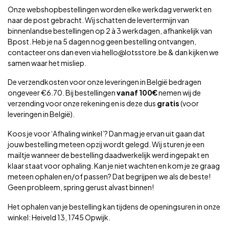
Onze webshopbestellingen worden elke werkdag verwerkt en
naar de post gebracht. Wij schatten de levertermijn van
binnenlandse bestellingen op 2 à 3 werkdagen, afhankelijk van
Bpost. Heb je na 5 dagen nog geen bestelling ontvangen,
contacteer ons dan even via
hello@lotsstore.be
& dan kijken we
samen waar het misliep.
De verzendkosten voor onze leveringen in België bedragen
ongeveer €6.70. Bij bestellingen
vanaf 100€
nemen wij de
verzending voor onze rekening en is deze dus
gratis
(voor
leveringen in België).
Koos je voor ‘Afhaling winkel’? Dan mag je ervan uit gaan dat
jouw bestelling meteen opzij wordt gelegd. Wij sturen je een
mailtje wanneer de bestelling daadwerkelijk werd ingepakt en
klaar staat voor ophaling. Kan je niet wachten en kom je ze graag
meteen ophalen en/of passen? Dat begrijpen we als de beste!
Geen probleem, spring gerust alvast binnen!
Het ophalen van je bestelling kan tijdens de openingsuren in onze
winkel: Heiveld 13, 1745 Opwijk.