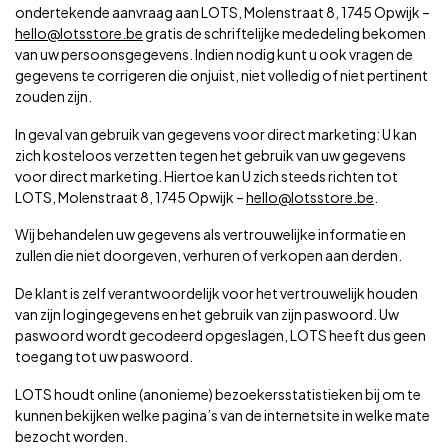
ondertekende aanvraag aan LOTS, Molenstraat 8, 1745 Opwijk –
hello@lotsstore.be
gratis de schriftelijke mededeling bekomen
van uw persoonsgegevens. Indien nodig kunt u ook vragen de
gegevens te corrigeren die onjuist, niet volledig of niet pertinent
zouden zijn.
In geval van gebruik van gegevens voor direct marketing: U kan
zich kosteloos verzetten tegen het gebruik van uw gegevens
voor direct marketing. Hiertoe kan U zich steeds richten tot
LOTS, Molenstraat 8, 1745 Opwijk –
hello@lotsstore.be
.
Wij behandelen uw gegevens als vertrouwelijke informatie en
zullen die niet doorgeven, verhuren of verkopen aan derden.
De klant is zelf verantwoordelijk voor het vertrouwelijk houden
van zijn logingegevens en het gebruik van zijn paswoord. Uw
paswoord wordt gecodeerd opgeslagen, LOTS heeft dus geen
toegang tot uw paswoord.
LOTS houdt online (anonieme) bezoekersstatistieken bij om te
kunnen bekijken welke pagina’s van de internetsite in welke mate
bezocht worden.