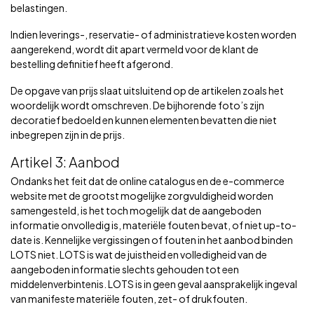
belastingen.
Indien leverings-, reservatie- of administratieve kosten worden
aangerekend, wordt dit apart vermeld voor de klant de
bestelling definitief heeft afgerond.
De opgave van prijs slaat uitsluitend op de artikelen zoals het
woordelijk wordt omschreven. De bijhorende foto’s zijn
decoratief bedoeld en kunnen elementen bevatten die niet
inbegrepen zijn in de prijs.
Artikel 3: Aanbod
Ondanks het feit dat de online catalogus en de e-commerce
website met de grootst mogelijke zorgvuldigheid worden
samengesteld, is het toch mogelijk dat de aangeboden
informatie onvolledig is, materiële fouten bevat, of niet up-to-
date is. Kennelijke vergissingen of fouten in het aanbod binden
LOTS niet. LOTS is wat de juistheid en volledigheid van de
aangeboden informatie slechts gehouden tot een
middelenverbintenis. LOTS is in geen geval aansprakelijk ingeval
van manifeste materiële fouten, zet- of drukfouten.