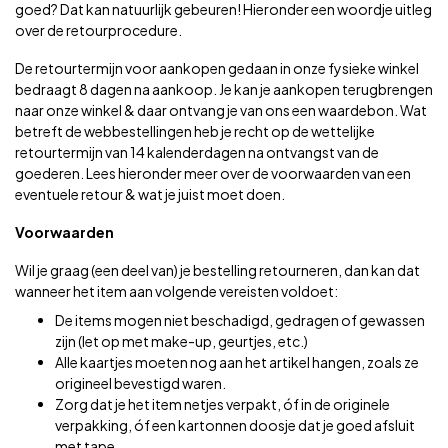
goed? Dat kan natuurlijk gebeuren! Hieronder een woordje uitleg
over de retourprocedure.
De retourtermijn voor aankopen gedaan in onze fysieke winkel
bedraagt 8 dagen na aankoop. Je kan je aankopen terugbrengen
naar onze winkel & daar ontvang je van ons een waardebon. Wat
betreft de webbestellingen heb je recht op de wettelijke
retourtermijn van 14 kalenderdagen na ontvangst van de
goederen. Lees hieronder meer over de voorwaarden van een
eventuele retour & wat je juist moet doen.
Voorwaarden
Wil je graag (een deel van) je bestelling retourneren, dan kan dat
wanneer het item aan volgende vereisten voldoet:
De items mogen niet beschadigd, gedragen of gewassen
zijn (let op met make-up, geurtjes, etc.)
Alle kaartjes moeten nog aan het artikel hangen, zoals ze
origineel bevestigd waren.
Zorg dat je het item netjes verpakt, óf in de originele
verpakking, óf een kartonnen doosje dat je goed afsluit
met tape.