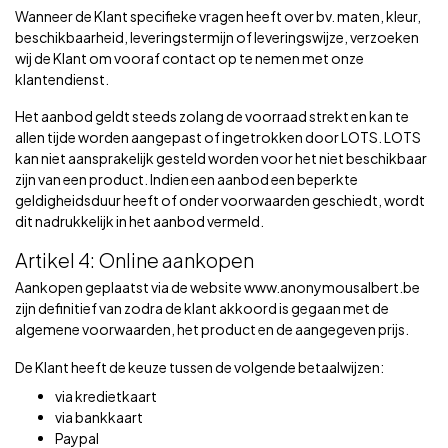
Wanneer de Klant specifieke vragen heeft over bv. maten, kleur,
beschikbaarheid, leveringstermijn of leveringswijze, verzoeken
wij de Klant om vooraf contact op te nemen met onze
klantendienst.
Het aanbod geldt steeds zolang de voorraad strekt en kan te
allen tijde worden aangepast of ingetrokken door LOTS. LOTS
kan niet aansprakelijk gesteld worden voor het niet beschikbaar
zijn van een product. Indien een aanbod een beperkte
geldigheidsduur heeft of onder voorwaarden geschiedt, wordt
dit nadrukkelijk in het aanbod vermeld.
Artikel 4: Online aankopen
Aankopen geplaatst via de website www.anonymousalbert.be
zijn definitief van zodra de klant akkoord is gegaan met de
algemene voorwaarden, het product en de aangegeven prijs.
De Klant heeft de keuze tussen de volgende betaalwijzen:
via kredietkaart
via bankkaart
Paypal