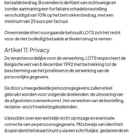
betaalde bedrag. Bovendien is de Klant van rechtswege en
zonder aanmaning een forfaitaire schadeloosstelling
verschuldigd van 10% op het betrokken bedrag, met een
minimum van 25 euro per factuur.
Onverminderd het voorgaande behoudt LOTS zich het recht
voor de niet (volledig) betaalde artikelen terug te nemen.
Artikel 11: Privacy
De verantwoordelijke voor de verwerking, LOTS respecteert de
Belgische wet van 8 december 1992 met betrekking tot de
bescherming van het privéleven in de verwerking van de
persoonlijke gegevens.
De door u meegedeelde persoonsgegevens zullen enkel
gebruikt worden voor volgende doeleinden: de uitvoering van
de afgesloten overeenkomst, het verwerken van de bestelling,
reclame- en/of marketingdoeleinden.
U beschikt over een wettelijk recht op inzage en eventuele
correctie van uw persoonsgegevens. Mits bewijs van identiteit
(kopie identiteitskaart) kunt u via een schriftelijke, gedateerde en