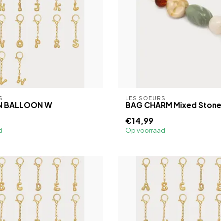
S
LES SOEURS
IN BALLOON W
BAG CHARM Mixed Stone
€14,99
d
Op voorraad