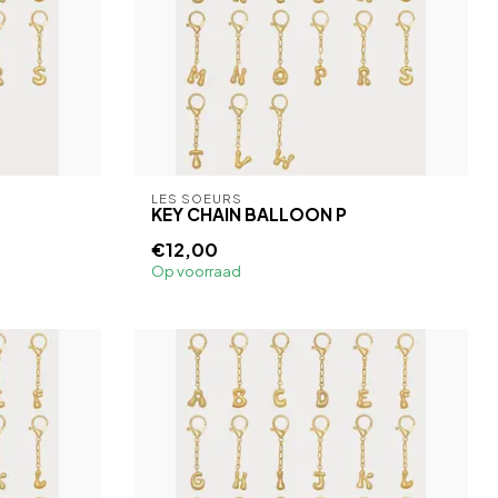
LES SOEURS
KEY CHAIN BALLOON P
€12,00
Op voorraad