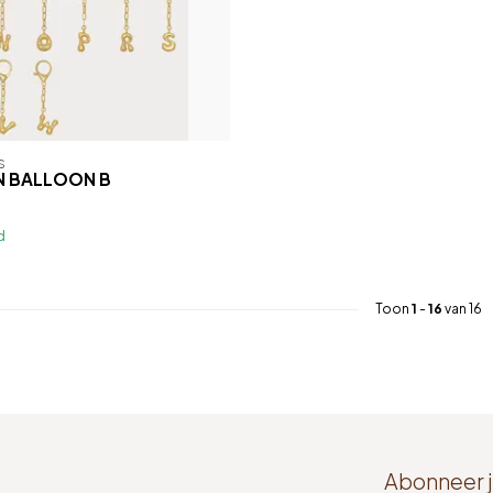
S
N BALLOON B
d
Toon
1
-
16
van 16
Abonneer j