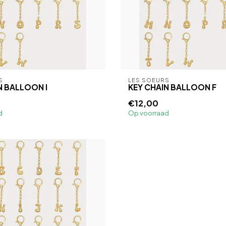
S
LES SOEURS
N BALLOON I
KEY CHAIN BALLOON F
€12,00
d
Op voorraad