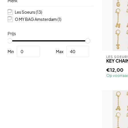
Merk
Les Soeurs
(13)
O MY BAG Amsterdam
(1)
Prijs
Min
Max
LES SOEUR
KEY CHA
€12,00
Op voorraa