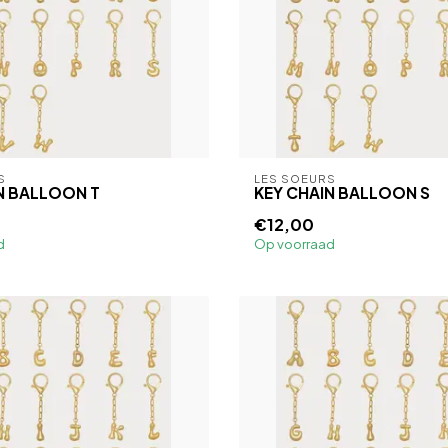
S
LES SOEURS
N BALLOON T
KEY CHAIN BALLOON S
€12,00
d
Op voorraad