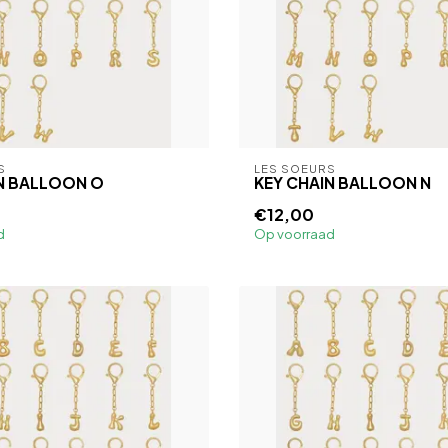
S
LES SOEURS
N BALLOON O
KEY CHAIN BALLOON N
€12,00
d
Op voorraad