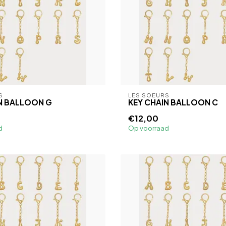
S
LES SOEURS
N BALLOON G
KEY CHAIN BALLOON C
€12,00
d
Op voorraad