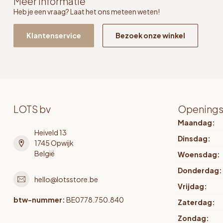
Meer informatie
Heb je een vraag? Laat het ons meteen weten!
Klantenservice
Bezoek onze winkel
LOTS bv
Openings
Maandag:
Heiveld 13
Dinsdag:
1745 Opwijk
België
Woensdag:
Donderdag:
hello@lotsstore.be
Vrijdag:
btw-nummer:
BE0778.750.840
Zaterdag:
Zondag: