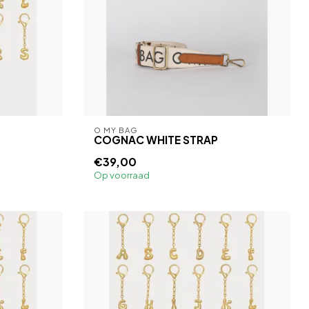
O MY BAG
COGNAC WHITE STRAP
€39,00
Op voorraad