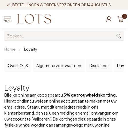
BESTELLINGEN WORDEN VERZONDEN OP 14 AUGUSTUS
0
MENU
Home
/
Loyalty
Over LOTS
Algemene voorwaarden
Disclaimer
Priva
Loyalty
Bij elke online aankoop spaart u
5% getrouwheidskorting
.
Hiervoor dient u wel een online account aan te maken met uw
emailadres. Staat u met dit emailadres reeds in ons
klantenbestand, dan zal u een melding en email ontvangen om
uw account te "valideren". De kortingen die u spaarde in onze
fysieke winkel worden dan samengevoegd met uw online