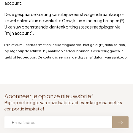
account.
Deze gespaarde korting kan u bij uw eerstvolgende aankoop –
zowel online als in de winkel te Opwijk - in mindering brengen (*).
U kan uw openstaande klantenkorting steeds raadplegen via
"mijn account".
(*) niet cumuleerbaar met online kortingscodes, niet geldig tijdens solden,
op afgeprijsde artikels, bij aankoop cadeaubonnen. Geen teruggaven in
geld of tegoedbon. De korting is één jaar geldig vanaf datum van aankoop.
Abonneer je op onze nieuwsbrief
Blijf op de hoogte van onze laatste acties en krijg maandelijks
een portie inspiratie!