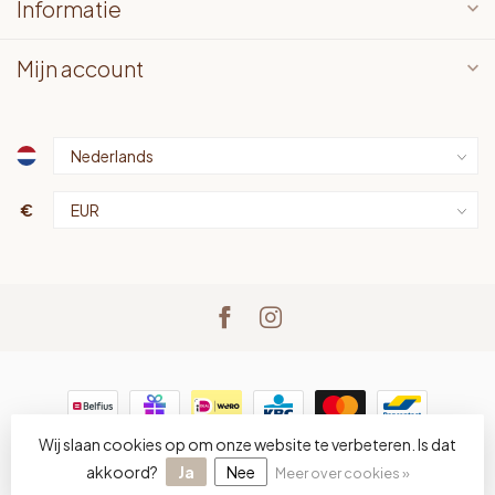
Informatie
Mijn account
€
Wij slaan cookies op om onze website te verbeteren. Is dat
© Copyright 2026 LOTS bv
- Powered by
Lightspeed
-
Lightspeed design
by
Dyvelopment
akkoord?
Ja
Nee
Meer over cookies »