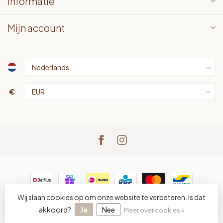
Informatie
Mijn account
€
Wij slaan cookies op om onze website te verbeteren. Is dat
© Copyright 2026 LOTS bv
- Powered by
Lightspeed
-
Lightspeed design
by
Dyvelopment
akkoord?
Ja
Nee
Meer over cookies »