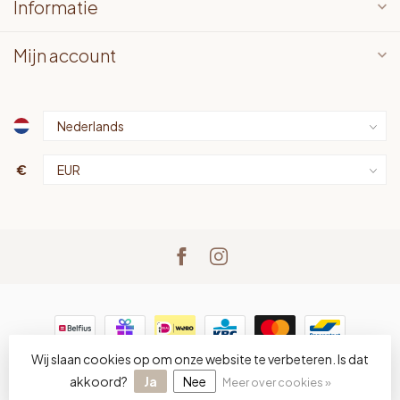
Informatie
Mijn account
€
Wij slaan cookies op om onze website te verbeteren. Is dat
© Copyright 2026 LOTS bv
- Powered by
Lightspeed
-
Lightspeed design
by
Dyvelopment
akkoord?
Ja
Nee
Meer over cookies »