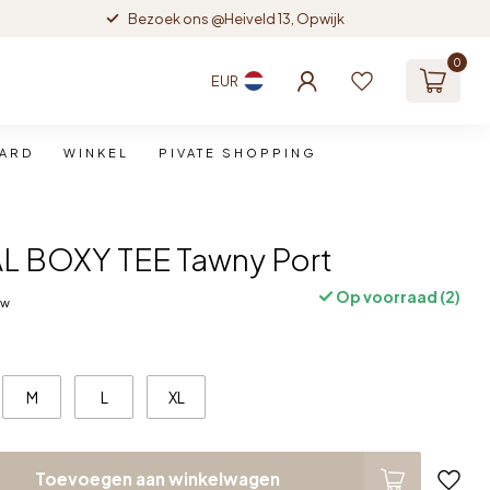
Bezoek ons @Heiveld 13, Opwijk
0
EUR
CARD
WINKEL
PIVATE SHOPPING
L BOXY TEE Tawny Port
Op voorraad (2)
tw
M
L
XL
Toevoegen aan winkelwagen