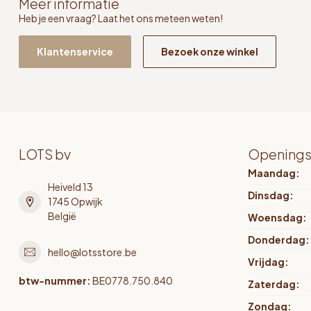
Meer informatie
Heb je een vraag? Laat het ons meteen weten!
Klantenservice
Bezoek onze winkel
LOTS bv
Openings
Maandag:
Heiveld 13
Dinsdag:
1745 Opwijk
België
Woensdag:
Donderdag:
hello@lotsstore.be
Vrijdag:
btw-nummer:
BE0778.750.840
Zaterdag:
Zondag: