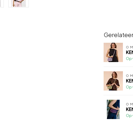
Gerelatee
O M
KE
Op 
O M
KE
Op 
O M
KE
Op 