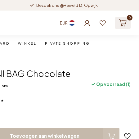
Bezoek ons @Heiveld 13, Opwijk
0
EUR
CARD
WINKEL
PIVATE SHOPPING
I BAG Chocolate
Op voorraad (1)
l. btw
:
*
Toevoegen aan winkelwagen