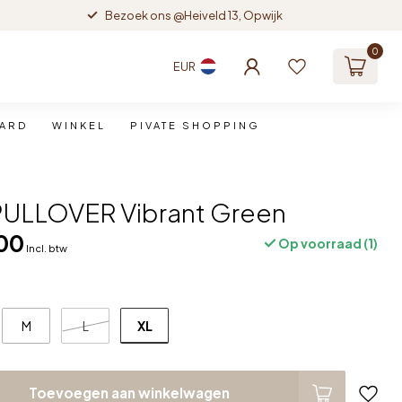
Bezoek ons @Heiveld 13, Opwijk
0
EUR
CARD
WINKEL
PIVATE SHOPPING
PULLOVER Vibrant Green
00
Op voorraad (1)
Incl. btw
XL
M
L
Toevoegen aan winkelwagen