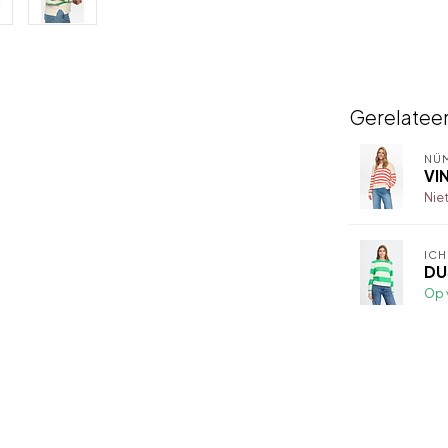
Gerelatee
NÜ
VI
Nie
ICH
DU
Op 