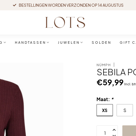
BESTELLINGEN WORDEN VERZONDEN OP 14 AUGUSTUS
G
HANDTASSEN
JUWELEN
SOLDEN
GIFT 
NÜMPH
SEBILA P
€59,99
Incl. b
Maat:
*
XS
S