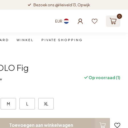
Bezoek ons @Heiveld 13, Opwijk
0
EUR
CARD
WINKEL
PIVATE SHOPPING
OLO Fig
Op voorraad (1)
tw
M
L
XL
Toevoegen aan winkelwagen