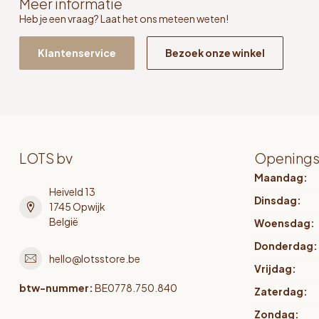
Meer informatie
Heb je een vraag? Laat het ons meteen weten!
Klantenservice
Bezoek onze winkel
LOTS bv
Openings
Maandag:
Heiveld 13
Dinsdag:
1745 Opwijk
België
Woensdag:
Donderdag:
hello@lotsstore.be
Vrijdag:
btw-nummer:
BE0778.750.840
Zaterdag:
Zondag: