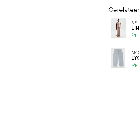
Gerelatee
SE
LI
Op 
AME
LY
Op 