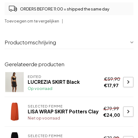
ORDERS BEFORE 11:00 = shipped the same day
Toevoegen om te vergelijken
Productomschrijving
Gerelateerde producten
EDITED
€59,90
LUCREZIA SKIRT Black
€17,97
Op voorraad
SELECTED FEMME
€79,99
LISA WRAP SKIRT Potters Clay
€24,00
Niet op voorraad
SELECTED FEMME
€79,99