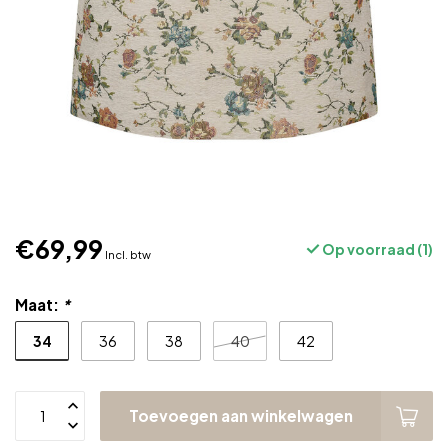
€69,99
Op voorraad (1)
Incl. btw
Maat:
*
34
36
38
40
42
Toevoegen aan winkelwagen