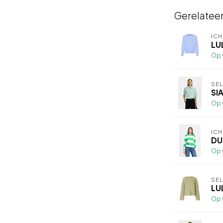
Gerelatee
ICH
LU
Op 
SE
SI
Op 
ICH
DU
Op 
SE
LU
Op 