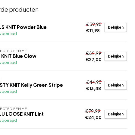
rde producten
I
€39,95
LS KNIT Powder Blue
Bekijken
€11,98
voorraad
LECTED FEMME
€89,99
A KNIT Blue Glow
Bekijken
€27,00
voorraad
I
€44,95
STY KNIT Kelly Green Stripe
Bekijken
€13,48
voorraad
LECTED FEMME
€79,99
LU LOOSE KNIT Lint
Bekijken
€24,00
voorraad