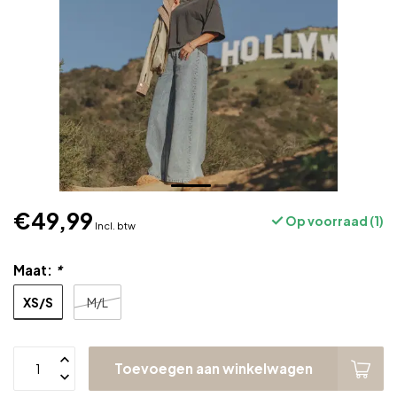
€49,99
Op voorraad (1)
Incl. btw
Maat:
*
XS/S
M/L
Toevoegen aan winkelwagen