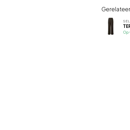
Gerelatee
SE
TE
Op 