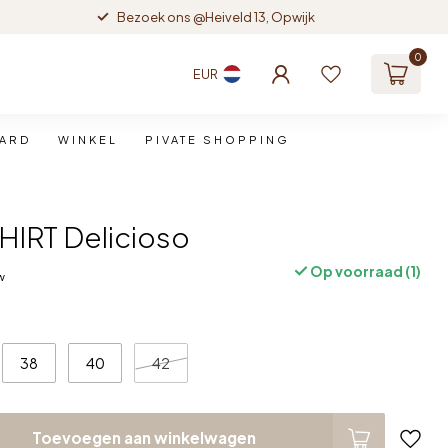
Bezoek ons @Heiveld 13, Opwijk
0
EUR
CARD
WINKEL
PIVATE SHOPPING
HIRT Delicioso
Op voorraad (1)
tw
38
40
42
Toevoegen aan winkelwagen