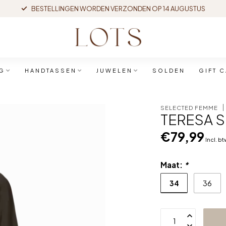
BESTELLINGEN WORDEN VERZONDEN OP 14 AUGUSTUS
G
HANDTASSEN
JUWELEN
SOLDEN
GIFT 
SELECTED FEMME
TERESA S
€79,99
Incl. b
Maat:
*
34
36