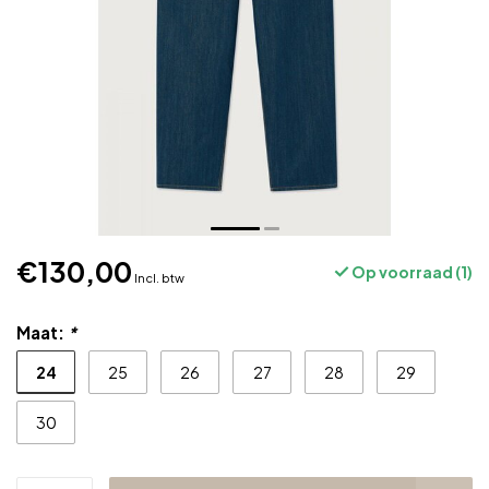
€130,00
Op voorraad (1)
Incl. btw
Maat:
*
24
25
26
27
28
29
30