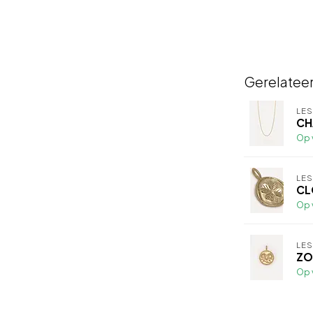
Gerelatee
LE
CH
Op 
LE
CL
Op 
LE
ZO
Op 