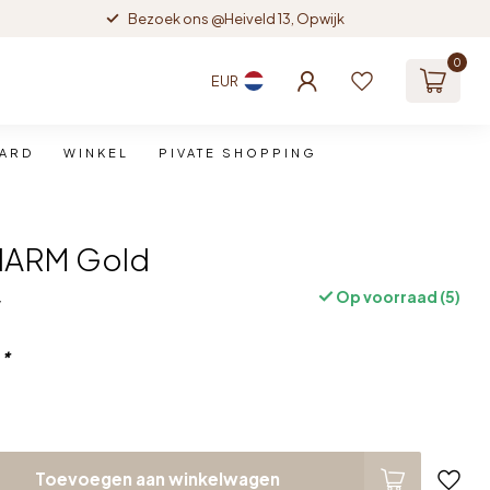
Bezoek ons @Heiveld 13, Opwijk
0
EUR
CARD
WINKEL
PIVATE SHOPPING
HARM Gold
Op voorraad (5)
w
:
*
Toevoegen aan winkelwagen