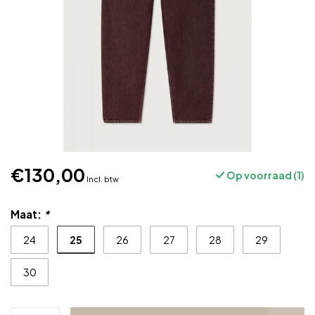
€130,00
Op voorraad (1)
Incl. btw
Maat:
*
25
24
26
27
28
29
30