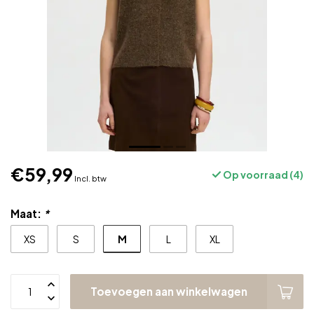
€59,99
Op voorraad (4)
Incl. btw
Maat:
*
M
XS
S
L
XL
Toevoegen aan winkelwagen