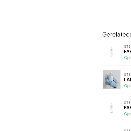
Gerelatee
ST
FA
Op 
ST
LA
Op 
ST
FA
Op 
ST