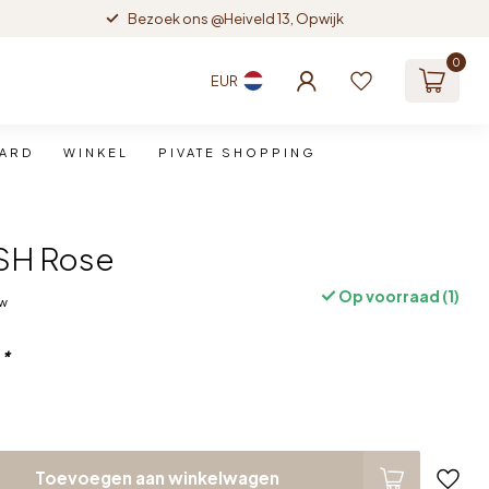
Bezoek ons @Heiveld 13, Opwijk
0
EUR
CARD
WINKEL
PIVATE SHOPPING
SH Rose
Op voorraad (1)
tw
:
*
Toevoegen aan winkelwagen