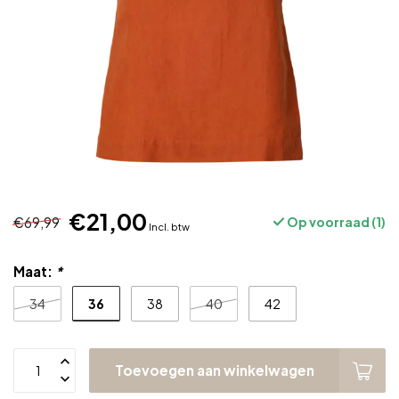
€21,00
€69,99
Op voorraad (1)
Incl. btw
Maat:
*
36
34
38
40
42
Toevoegen aan winkelwagen