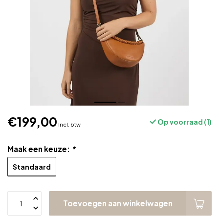
€199,00
Op voorraad (1)
Incl. btw
Maak een keuze:
*
Standaard
Toevoegen aan winkelwagen