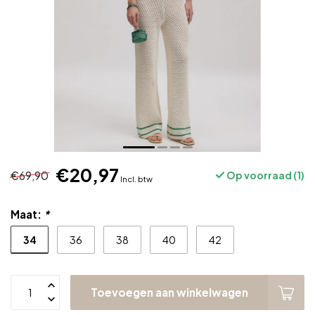
€20,97
€69,90
Op voorraad (1)
Incl. btw
Maat:
*
34
36
38
40
42
Toevoegen aan winkelwagen