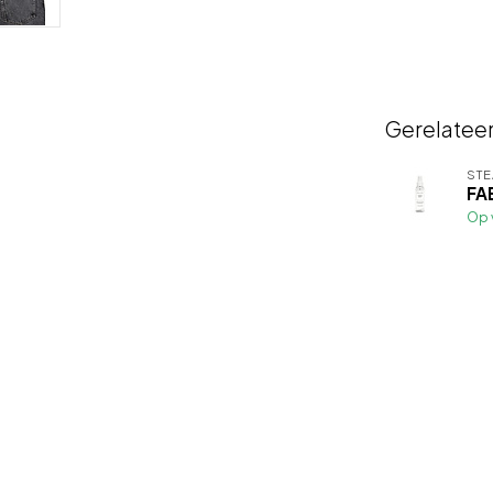
Gerelatee
ST
FA
Op 