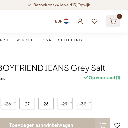
Bezoek ons @Heiveld 13, Opwijk
0
EUR
CARD
WINKEL
PIVATE SHOPPING
OYFRIEND JEANS Grey Salt
Op voorraad (1)
 btw
26
27
28
29
30
Toevoegen aan winkelwagen