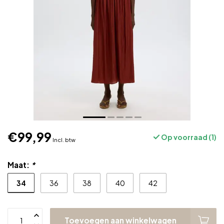
€99,99
Op voorraad (1)
Incl. btw
Maat:
*
34
36
38
40
42
Toevoegen aan winkelwagen