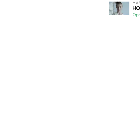
MA
HO
Op 