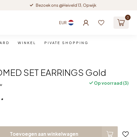
Bezoek ons @Heiveld 13, Opwijk
0
EUR
CARD
WINKEL
PIVATE SHOPPING
OMED SET EARRINGS Gold
Op voorraad (3)
tw
:
*
Toevoegen aan winkelwagen