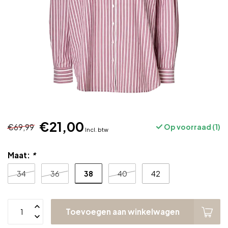
€21,00
€69,99
Op voorraad (1)
Incl. btw
Maat:
*
38
34
36
40
42
Toevoegen aan winkelwagen