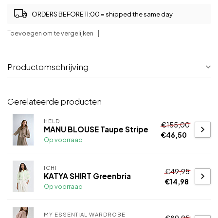
ORDERS BEFORE 11:00 = shipped the same day
Toevoegen om te vergelijken
Productomschrijving
Gerelateerde producten
HELD
€155,00
MANU BLOUSE Taupe Stripe
€46,50
Op voorraad
ICHI
€49,95
KATYA SHIRT Greenbria
€14,98
Op voorraad
MY ESSENTIAL WARDROBE
€89,95