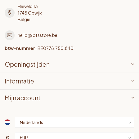
Heiveld 13
1745 Opwijk
België
hello@lotsstore.be
btw-nummer:
BE0778.750.840
Openingstijden
Informatie
Mijn account
€