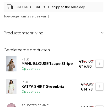
ORDERS BEFORE 11:00 = shipped the same day
Toevoegen om te vergelijken
Productomschrijving
Gerelateerde producten
HELD
€155,00
MANU BLOUSE Taupe Stripe
€46,50
Op voorraad
ICHI
€49,95
KATYA SHIRT Greenbria
€14,98
Op voorraad
SELECTED FEMME
€69,99