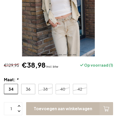
€38,98
€129,95
Op voorraad (1)
Incl. btw
Maat:
*
34
36
38
40
42
Toevoegen aan winkelwagen