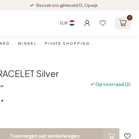
Bezoek ons @Heiveld 13, Opwijk
0
EUR
CARD
WINKEL
PIVATE SHOPPING
ACELET Silver
Op voorraad (2)
btw
:
*
Toevoegen aan winkelwagen