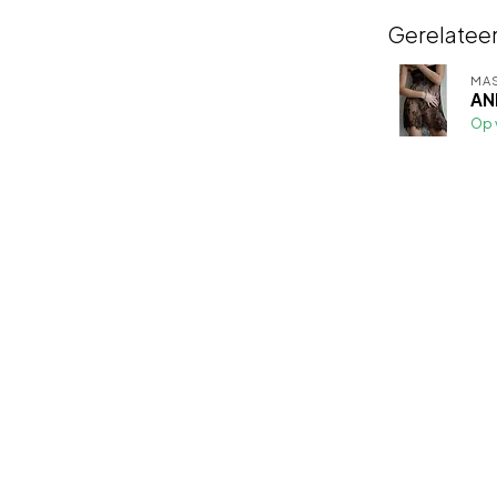
Gerelatee
MA
AN
Op 