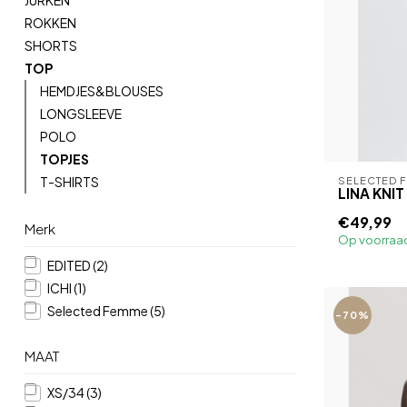
JURKEN
ROKKEN
SHORTS
TOP
HEMDJES&BLOUSES
LONGSLEEVE
POLO
TOPJES
T-SHIRTS
SELECTED 
LINA KNI
€49,99
Merk
Op voorraa
EDITED
(2)
ICHI
(1)
Selected Femme
(5)
-70%
MAAT
XS/34
(3)