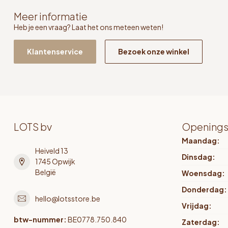
Meer informatie
Heb je een vraag? Laat het ons meteen weten!
Klantenservice
Bezoek onze winkel
LOTS bv
Openings
Maandag:
Heiveld 13
Dinsdag:
1745 Opwijk
België
Woensdag:
Donderdag:
hello@lotsstore.be
Vrijdag:
btw-nummer:
BE0778.750.840
Zaterdag: