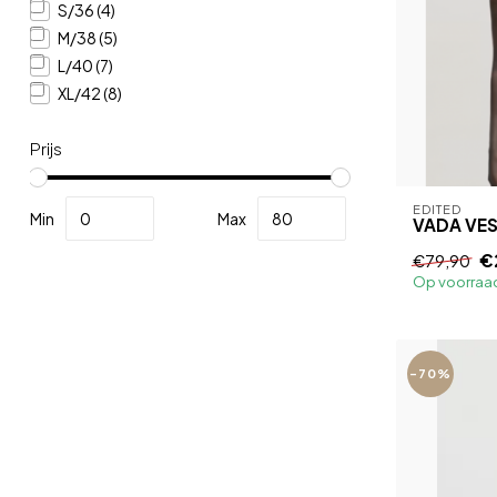
S/36
(4)
M/38
(5)
L/40
(7)
XL/42
(8)
Prijs
EDITED
Min
Max
VADA VEST
€
€79,90
Op voorraa
-70%