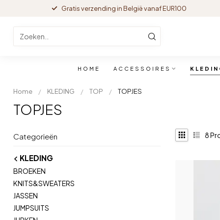
Gratis verzending in België vanaf EUR100
HOME
ACCESSOIRES
KLEDI
Home
/
KLEDING
/
TOP
/
TOPJES
TOPJES
8
Pr
Categorieën
KLEDING
BROEKEN
KNITS&SWEATERS
JASSEN
JUMPSUITS