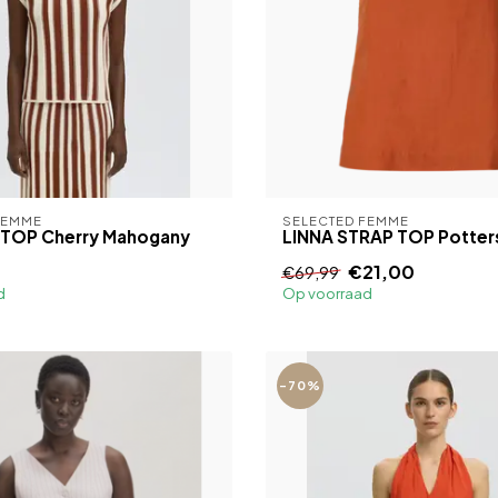
FEMME
SELECTED FEMME
T TOP Cherry Mahogany
LINNA STRAP TOP Potters
€21,00
€69,99
d
Op voorraad
-70%