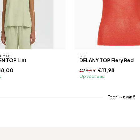
FEMME
ICHI
EN TOP Lint
DELANY TOP Fiery Red
18,00
€11,98
€39,95
d
Op voorraad
Toon
1
-
8
van 8